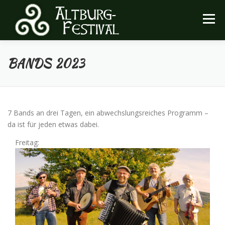
Zum
Inhalt
Menü
springen
BANDS 2023
FESTIVAL
INFOS
ARCHIV
HEIMATVEREIN
7 Bands an drei Tagen, ein abwechslungsreiches Programm –
da ist für jeden etwas dabei.
Freitag: