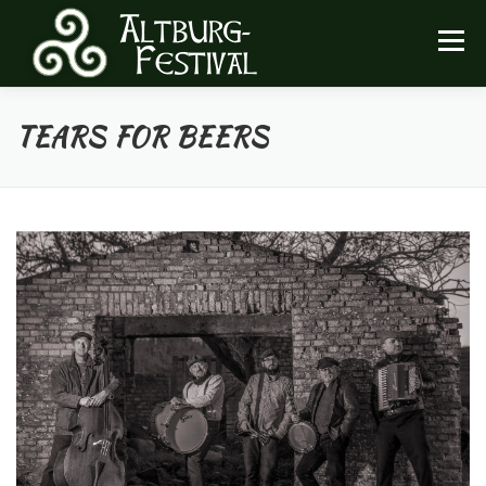
Zum
Inhalt
Menü
springen
TEARS FOR BEERS
FESTIVAL
INFOS
ARCHIV
HEIMATVEREIN