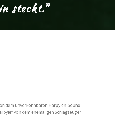
n steckt."
h von dem unverkennbaren Harpyien-Sound
Harpyie“ von dem ehemaligen Schlagzeuger