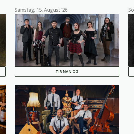
Samstag, 15. August ’26:
So
TIR NAN OG