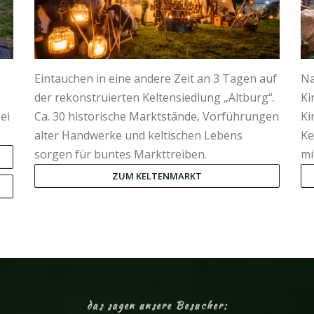
Eintauchen in eine andere Zeit an 3 Tagen auf
Na
der rekonstruierten Keltensiedlung „Altburg“.
Ki
ei
Ca. 30 historische Marktstände, Vorführungen
Ki
alter Handwerke und keltischen Lebens
Ke
sorgen für buntes Markttreiben.
mi
ZUM KELTENMARKT
das sagen unsere Besucher: