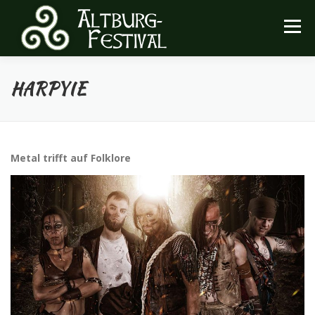
Zum
Inhalt
Menü
springen
HARPYIE
FESTIVAL
INFOS
ARCHIV
HEIMATVEREIN
Metal trifft auf Folklore