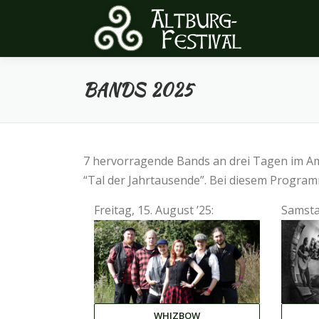
Zum
Inhalt
springen
BANDS 2025
7 hervorragende Bands an drei Tagen im Am
“Tal der Jahrtausende”. Bei diesem Programm
Freitag, 15. August ’25:
Samstag
WHIZBOW