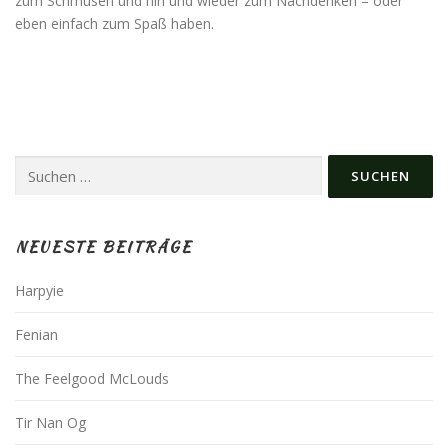
zum Schmusen und hin und wieder zum Nachdenken – oder
eben einfach zum Spaß haben.
Suchen
nach:
NEUESTE BEITRÄGE
Harpyie
Fenian
The Feelgood McLouds
Tir Nan Og