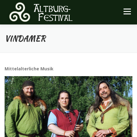
Zum
Inhalt
Menü
springen
VINDAMER
FESTIVAL
INFOS
ARCHIV
HEIMATVEREIN
Mittelalterliche Musik